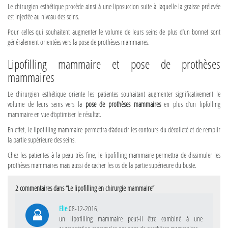
Le chirurgien esthétique procède ainsi à une liposuccion suite à laquelle la graisse prélevée
est injectée au niveau des seins.
Pour celles qui souhaitent augmenter le volume de leurs seins de plus d’un bonnet sont
généralement orientées vers la pose de prothèses mammaires.
Lipofilling mammaire et pose de prothèses
mammaires
Le chirurgien esthétique oriente les patientes souhaitant augmenter significativement le
volume de leurs seins vers la
pose de prothèses mammaires
en plus d’un lipfolling
mammaire en vue d’optimiser le résultat.
En effet, le lipofilling mammaire permettra d’adoucir les contours du décolleté et de remplir
la partie supérieure des seins.
Chez les patientes à la peau très fine, le lipofilling mammaire permettra de dissimuler les
prothèses mammaires mais aussi de cacher les os de la partie supérieure du buste.
2 commentaires dans “Le lipofilling en chirurgie mammaire”
Elie
08-12-2016,
un lipofilling mammaire peut-il être combiné à une